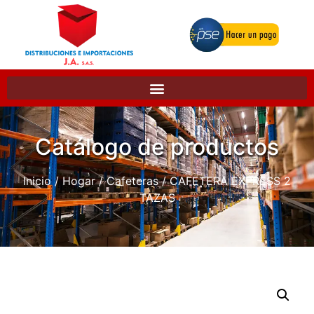
Catálogo de productos
Inicio
/
Hogar
/
Cafeteras
/ CAFETERA EXPRESS 2
TAZAS