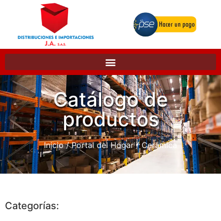
Catálogo de
productos
Inicio
/
Portal del Hogar
/ Cerámica
Categorías: