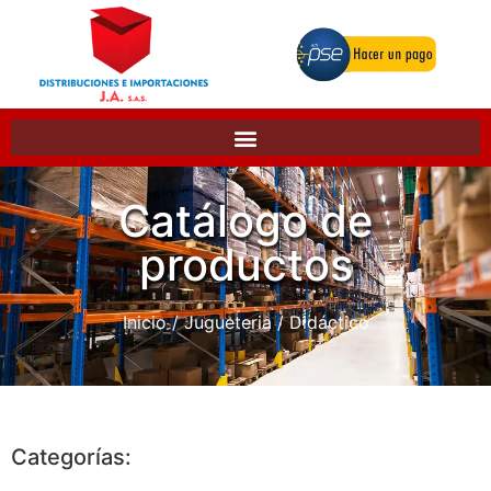
Catálogo de
productos
Inicio
/
Jugueteria
/ Didáctico
Categorías: