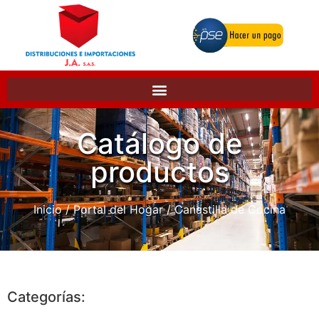
Catálogo de
productos
Inicio
/
Portal del Hogar
/ Canastilla de Cocina
Categorías: