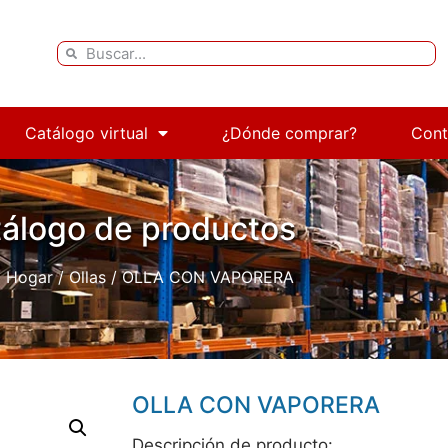
Catálogo virtual
¿Dónde comprar?
Cont
álogo de productos
/
Hogar
/
Ollas
/ OLLA CON VAPORERA
OLLA CON VAPORERA
Descripción de producto: