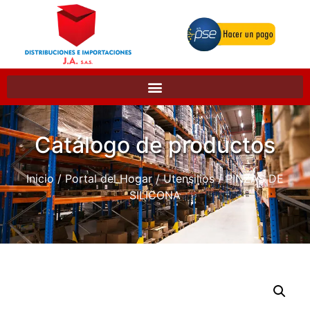
Catálogo de productos
Inicio
/
Portal del Hogar
/
Utensilios
/ PINZAS DE
SILICONA