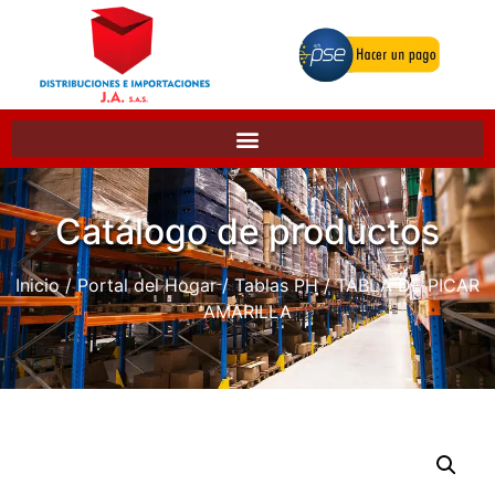
Catálogo de productos
Inicio
/
Portal del Hogar
/
Tablas PH
/ TABLA DE PICAR
AMARILLA