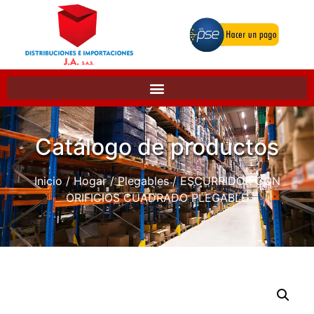
Catálogo de productos
Inicio
/
Hogar
/
Plegables
/ ESCURRIDOR CON
ORIFICIOS CUADRADO PLEGABLE