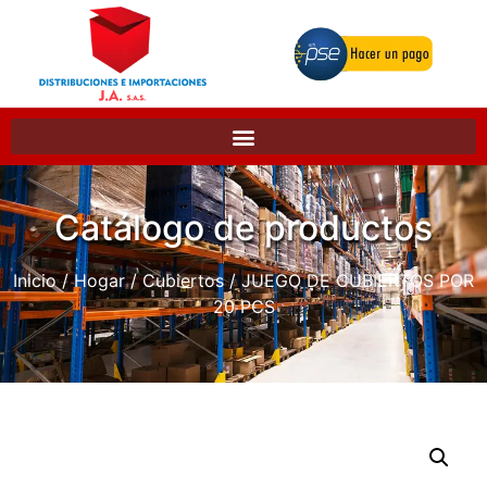
Catálogo de productos
Inicio
/
Hogar
/
Cubiertos
/ JUEGO DE CUBIERTOS POR
20 PCS