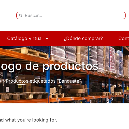
Catálogo virtual
¿Dónde comprar?
Cont
logo de productos
o
/ Productos etiquetados “Banquete”
nd what you're looking for.