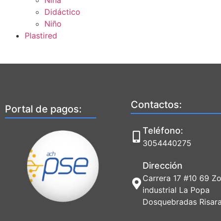
Niña
Didáctico
Niño
Plastired
Contactos:
Portal de pagos:
Teléfono:
3054440275
Dirección
Carrera 17 #10 69 Z
industrial La Popa
Dosquebradas Risara