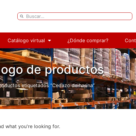
Catálogo virtual
¿Dónde comprar?
Cont
logo de productos
roductos etiquetados “Cedazo de harina”
nd what you're looking for.