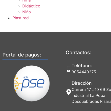
Niña
Didáctico
Niño
Plastired
Contactos:
Portal de pagos:
Teléfono:
3054440275
Dirección
Carrera 17 #10 69 Z
industrial La Popa
Dosquebradas Risara