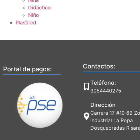
Niña
Didáctico
Niño
Plastired
Contactos:
Portal de pagos:
Teléfono:
3054440275
Dirección
Carrera 17 #10 69 Z
industrial La Popa
Dosquebradas Risara