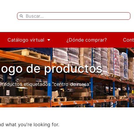
Catálogo virtual
¿Dónde comprar?
Cont
logo de productos
Productos etiquetados “centro de mesa”
nd what you're looking for.