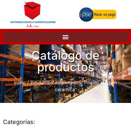
Catálogo de
productos
Inicio
/ Productos etiquetados “Pocillo mug en
ceramica”
Categorías: