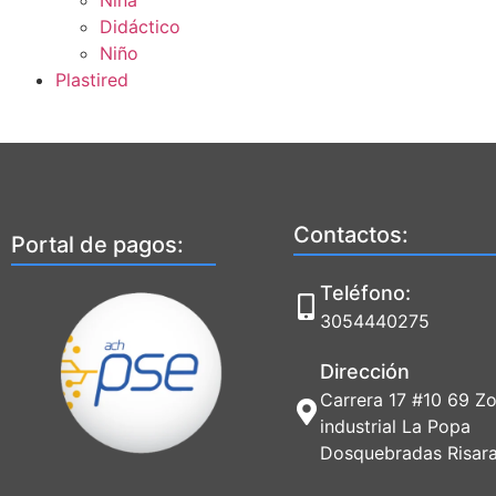
Niña
Didáctico
Niño
Plastired
Contactos:
Portal de pagos:
Teléfono:
3054440275
Dirección
Carrera 17 #10 69 Z
industrial La Popa
Dosquebradas Risara