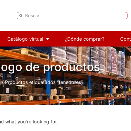
Catálogo virtual
¿Dónde comprar?
Cont
logo de productos
o
/ Productos etiquetados “tenedores”
nd what you're looking for.