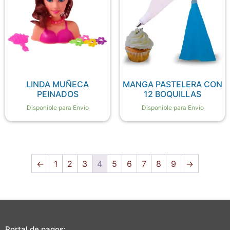
LINDA MUÑECA
MANGA PASTELERA CON
PEINADOS
12 BOQUILLAS
Disponible para Envío
Disponible para Envío
←
1
2
3
4
5
6
7
8
9
→
Portal de pagos: