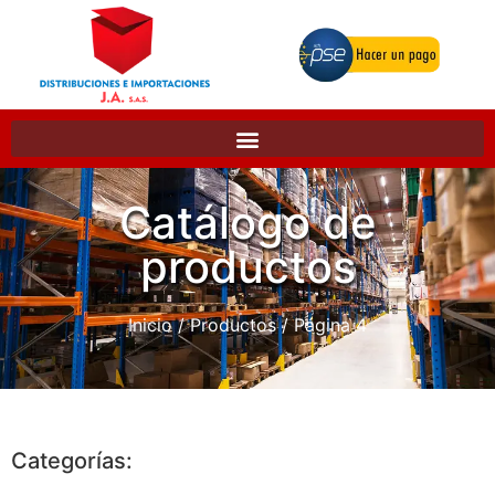
Catálogo de
productos
Inicio
/
Productos
/ Página 4
Categorías: